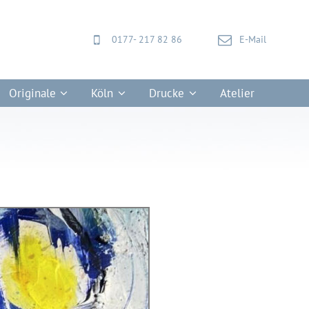
0177- 217 82 86
E-Mail
Originale
Köln
Drucke
Atelier