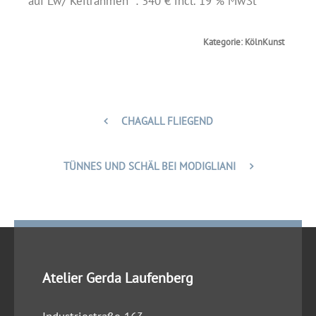
auf Lw/ Keilrahmen : 340 € incl. 19 % MwSt
Kategorie: KölnKunst
CHAGALL FLIEGEND
TÜNNES UND SCHÄL BEI MODIGLIANI
Atelier Gerda Laufenberg